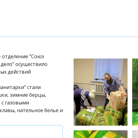
 отделение "Союз 
дело" осуществило 
ых действий 
нитарки" стали 
ки, зимние берцы, 
 с газовыми 
лавы, нательное белье и 